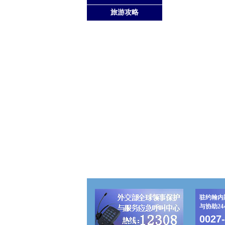
旅游攻略
驻约翰内
与协助2
0027