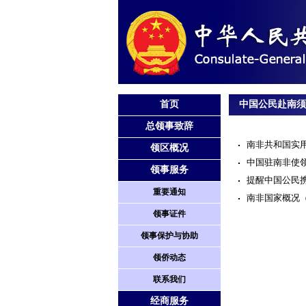
首页
中国公民赴南须
总领事致辞
南非共和国实
领区概况
中国驻南非使
领事服务
提醒中国公民
重要通知
南非国家概况
（
领事证件
领事保护与协助
领侨动态
联系我们
经商服务