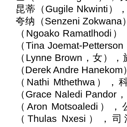
昆蒂（Gugile Nkwi
夸纳（Senzeni Zok
（Ngoako Ramatl
（Tina Joemat-Pet
（Lynne Brown，
（Derek Andre Ha
（Nathi Mtheth
（Grace Naledi P
（Aron Motsoal
（Thulas Nxes