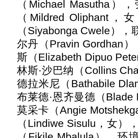
（Michael Masu
（Mildred Olip
（Siyabonga Cwe
尔丹（Pravin Gord
斯（Elizabeth Dipu
林斯·沙巴纳（Collins 
德拉米尼（Bathabile 
布莱德·恩齐曼德（Blade
莫采卡（Angie Mots
（Lindiwe Sisul
（Fikile Mbalula