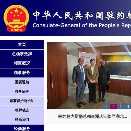
首页
总领事致辞
领区概况
领事服务
重要通知
领事证件
领事保护与协助
1
2
3
4
领侨动态
驻约翰内斯堡总领事潘庆江陪同湖北...
联系我们
经商服务