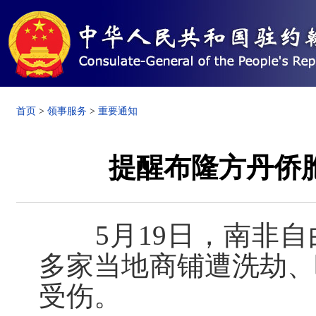
首页
>
领事服务
>
重要通知
提醒布隆方丹侨
5月19日，南非自
多家当地商铺遭洗劫、
受伤。