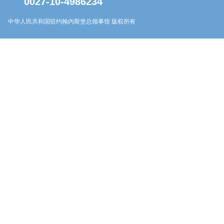
0027-10-4986234
中华人民共和国驻约翰内斯堡总领事馆 版权所有