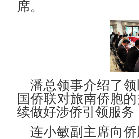
席。
潘总领事介绍了领
国侨联对旅南侨胞的
续做好涉侨引领服务
连小敏副主席向侨