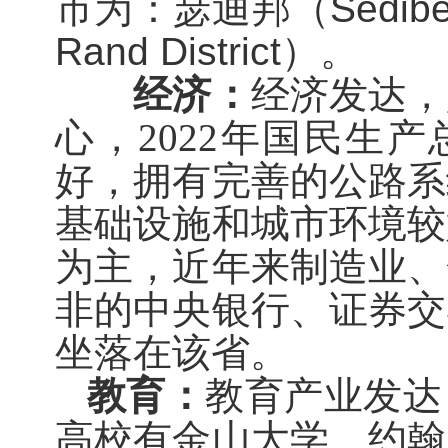
市为：瑟迪
邦
（
Sedibe
Rand District
）。
经济：
经济发达，
心，
2022
年国民生产
好
，
拥有
完善的公路系
基础设施
和
城市环境
较
为主，近年来制造业
、
非的中央银行、证券交
坐落在该省。
教育：
教育产业发达
高校
有金山大学、约翰