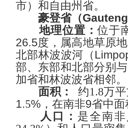
市）
和自由州省。
豪登省（
Gauteng
地理位置：
位于
26.5
度，属高地草原地
北部林波波河（
Limpo
部、东部和北部分别与
加省和林波波省相邻。
面积：
约
1.8
万
平
1.
5
%
，
在
南非
9
省中面
人口：
是全南非