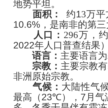
地势平坦。
面积：
约
1
3
万
平
10.6%
，是南非的第三
人口：
296
万，
2022
年人口普查结果
语言：
主要语言为
宗教：
主要宗教有
非洲原始宗教。
气候：
大陆性气
最高（
23
℃），
7
月气
多
，
冬季
干旱伴有霜冻