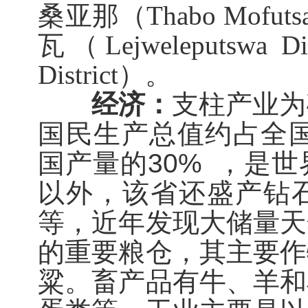
桑亚那（
Thabo Mofutsa
瓦
（
Lejweleputswa Dis
District
）
。
经济：
支柱产业为
国民生产总值约占全
国产量的
30%
，是世
以外，该省还盛产钻
等
，
近年发现大储量天
的
重要
粮仓，其主要作
粱。畜产品有牛、羊和