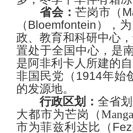
省会：
芒岗市（
M
（
Bloemfontein
）
，
为
政、教育和科研中心，
置处于全国中心，是
是阿非利卡人所建的自
非国民党（
1914
年始
的发源地。
行政区划：
全省划
大都市为芒岗（
Manga
市
为
菲兹利达比（
Fezi