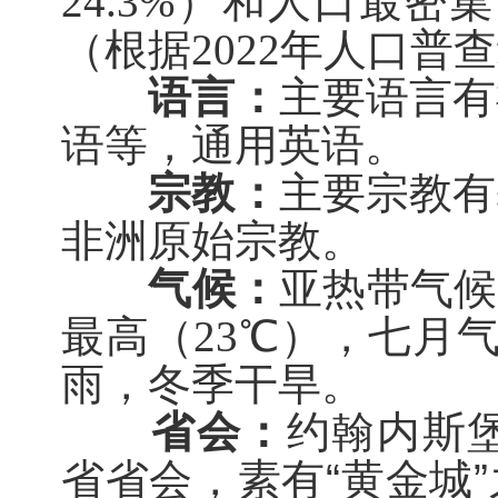
24.
3
%
）
和
人口
最密集
（
根据
2022
年人口普查
语言：
主要语言有
语等，通用英语。
宗教：
主要宗教有
非洲原始宗教。
气候：
亚热带气候
最高（
23
℃
），七月
雨，冬季干旱。
省会：
约翰内斯
省省会，素有
“
黄金城
”