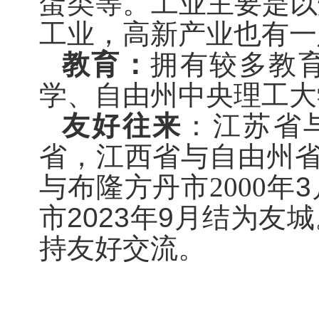
蛋类等。工业主要是以
工业
，
高新产业也有一
教育：
拥有
较多
教
学、自由州中央理工大
友好往来
：江苏省
省，江西省与自由州
与布隆方丹市
2000
年
3
市
2023
年
9
月结为友城
持友好交流。