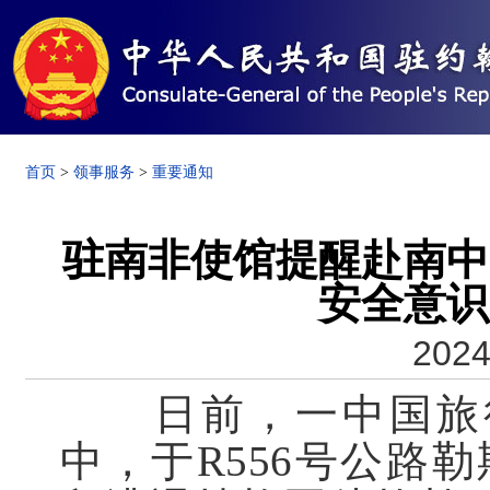
首页
>
领事服务
>
重要通知
驻南非使馆提醒赴南中
安全意识
2024
日前，一中国旅行
中，于R556号公路勒斯