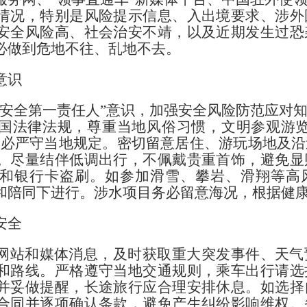
情况，特别是风险提示信息、入出境要求、涉外
安全风险高、社会治安不靖，以及近期发生过恐
必做到危地不往、乱地不去。
意识
外安全第一责任人”意识，加强安全风险防范应对
国法律法规，尊重当地风俗习惯，文明参观游览
务必严守当地规定。密切留意居住、游玩场地及
。尽量结伴低调出行，不佩戴贵重首饰，避免显
和银行卡盗刷。如参加滑雪、攀岩、滑翔等高
和陪同下进行。涉水项目务必留意海况，根据健
安全
网站和媒体消息，及时获取重大突发事件、天气
和路线。严格遵守当地交通规则，乘车出行请选
并妥做提醒，长途旅行应合理安排休息。如选择
合同并逐项确认条款，避免产生纠纷影响维权。