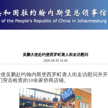
吴鹏大使赴约堡西罗町唐人街走访慰问
2025-08-30 15:00
非大使吴鹏赴约翰内斯堡西罗町唐人街走访慰问并
门突击检查的10余家侨商店铺。