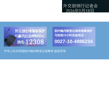
驻约翰内斯堡总领馆领事保护
与协助24小时应急电话：
0027-10-4986234
中华人民共和国驻约翰内斯堡总领事馆 版权所有