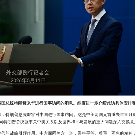
美国总统特朗普来华进行国事访问的消息。能否进一步介绍此访具体安排
请，特朗普总统即将对中国进行国事访问。这是中美两国元首继去年10月
将同特朗普总统就事关中美关系以及世界和平与发展的重大问题深入交换意
替代的战略引领作用。中方愿同美方一道，秉持平等、尊重、互惠的精神