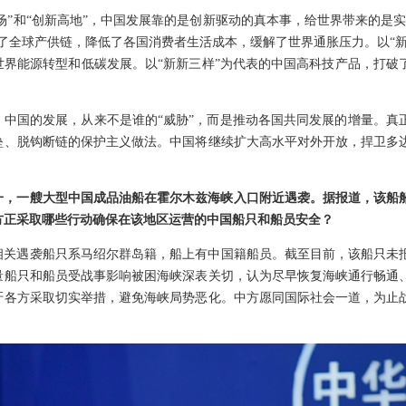
市场”和“创新高地”，中国发展靠的是创新驱动的真本事，给世界带来的是
了全球产供链，降低了各国消费者生活成本，缓解了世界通胀压力。以“新
世界能源转型和低碳发展。以“新新三样”为代表的中国高科技产品，打破
。中国的发展，从来不是谁的“威胁”，而是推动各国共同发展的增量。真
垒、脱钩断链的保护主义做法。中国将继续扩大高水平对外开放，捍卫多
一，一艘大型中国成品油船在霍尔木兹海峡入口附近遇袭。据报道，该船船
方正采取哪些行动确保在该地区运营的中国船只和船员安全？
相关遇袭船只系马绍尔群岛籍，船上有中国籍船员。截至目前，该船只未
量船只和船员受战事影响被困海峡深表关切，认为尽早恢复海峡通行畅通
吁各方采取切实举措，避免海峡局势恶化。中方愿同国际社会一道，为止