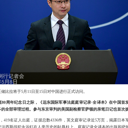
储比拉将于5月11日至15日对中国进行正式访问。
庭80周年纪念日之际，《远东国际军事法庭庭审记录·全译本》在中国首
多的全部审理过程。参与东京审判的美国副检察官萨顿的亲笔日记也首次
庭，419名证人出庭，证据总数4336件，英文庭审记录近5万页，揭露日
把法西斯战犯永远钉在人类历史的耻辱柱上。庭审记录全译本的出版和萨