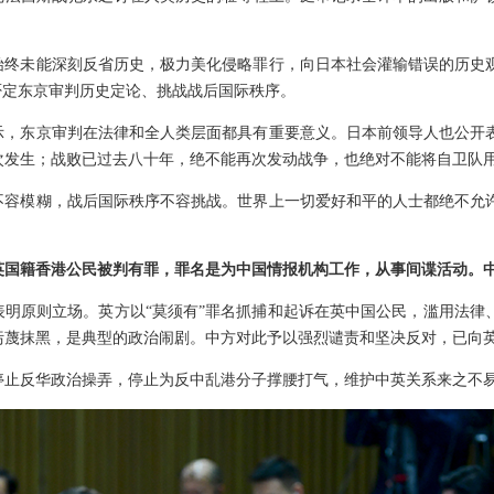
却始终未能深刻反省历史，极力美化侵略罪行，向日本社会灌输错误的历史
否定东京审判历史定论、挑战战后国际秩序。
示，东京审判在法律和全人类层面都具有重要意义。日本前领导人也公开
次发生；战败已过去八十年，绝不能再次发动战争，也绝对不能将自卫队
不容模糊，战后国际秩序不容挑战。世界上一切爱好和平的人士都绝不允
英国籍香港公民被判有罪，罪名是为中国情报机构工作，从事间谍活动。
表明原则立场。英方以“莫须有”罪名抓捕和起诉在英中国公民，滥用法律
污蔑抹黑，是典型的政治闹剧。中方对此予以强烈谴责和坚决反对，已向
停止反华政治操弄，停止为反中乱港分子撑腰打气，维护中英关系来之不