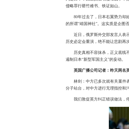
侵略罪行罄竹难书、铁证如山。
80年过去了，日本右翼势力
的所谓“靖国神社”。这实质是企图
近日，俄罗斯外交部发言人表
历史必定会重演，绝不能让悲剧再
历史真相不容抹杀，正义底线
遏制日本“新型军国主义”的妄动。
英国广播公司记者：昨天两名
林剑：中方已多次就有关案件
分子站台，对中方进行无理指控和
我们敦促英方纠正错误做法，