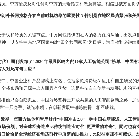
情况。中方坚决反对任何对中方的无端指责和恶意抹黑。相信挪威方面将
伊朗外长阿拉格齐在当前时机访华的重要性？特别是在地区局势紧张和美
处于战和转换的关键节点。中方同包括伊朗在内的各方保持沟通，出发点
精神，以支持中东地区国家构建“四个共同家园”为目标，为启动和谈继续
代》周刊发布了“2026年最具影响力的10家人工智能公司”榜单，中国
言人对此有何回应？
选中，中国企业和产品都榜上有名，包括多款消费级AI应用和自主研发的
、全栈布局和开源生态方面具有优势，这是科技自主创新与发展进步的直
闭排他只会自陷孤立。中国始终坚持走开放共赢的人工智能创新之路，加
房”一展身手、锻造本领，在创新发展中锤炼筋骨、相互成就。
，近期一些西方媒体和智库炒作“中国冲击2.0”，称中国在新能源、人工
市场份额，对全球经济造成比传统制造业时代“更严重的冲击”。同时也有
出口恰恰是全球经济在动荡前行中所需的助推力，比以往更加不可或缺。