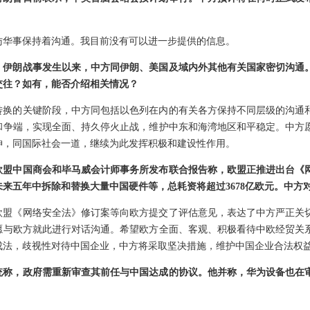
访华事保持着沟通。我目前没有可以进一步提供的信息。
、伊朗战事发生以来，中方同伊朗、美国及域内外其他有关国家密切沟通
交往？如有，能否介绍相关情况？
转换的关键阶段，中方同包括以色列在内的有关各方保持不同层级的沟通
和争端，实现全面、持久停火止战，维护中东和海湾地区和平稳定。中方
神，同国际社会一道，继续为此发挥积极和建设性作用。
欧盟中国商会和毕马威会计师事务所发布联合报告称，欧盟正推进出台《
来五年中拆除和替换大量中国硬件等，总耗资将超过3678亿欧元。中方
欧盟《网络安全法》修订案等向欧方提交了评估意见，表达了中方严正关
愿与欧方就此进行对话沟通。希望欧方全面、客观、积极看待中欧经贸关
成法，歧视性对待中国企业，中方将采取坚决措施，维护中国企业合法权
统称，政府需重新审查其前任与中国达成的协议。他并称，华为设备也在