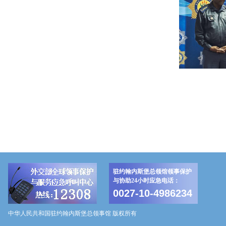
驻约翰内斯堡总领馆领事保护
与协助24小时应急电话：
0027-10-4986234
中华人民共和国驻约翰内斯堡总领事馆 版权所有